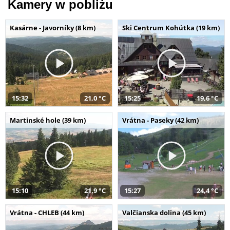
Kamery w pobliżu
Kasárne - Javorníky (8 km)
Ski Centrum Kohútka (19 km)
15:32
21,0 °C
15:25
19,6 °C
Martinské hole (39 km)
Vrátna - Paseky (42 km)
15:10
21,9 °C
15:27
24,4 °C
Vrátna - CHLEB (44 km)
Valčianska dolina (45 km)