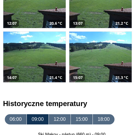
12:07
20,6 °C
13:07
21,2 °C
14:07
21,4 °C
15:07
21,3 °C
Historyczne temperatury
06:00
09:00
12:00
15:00
18:00