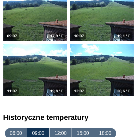
09:07
17,9 °C
10:07
19,1 °C
11:07
19,8 °C
12:07
20,6 °C
Historyczne temperatury
06:00
09:00
12:00
15:00
18:00