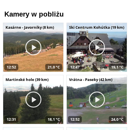
Kamery w pobliżu
Kasárne - Javorníky (8 km)
Ski Centrum Kohútka (19 km)
12:52
21,0 °C
12:47
19,1 °C
Martinské hole (39 km)
Vrátna - Paseky (42 km)
12:31
18,1 °C
12:52
24,0 °C