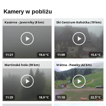
Kamery w pobliżu
Kasárne - Javorníky (8 km)
Ski Centrum Kohútka (19 km)
11:21
19,6 °C
11:09
15,6 °C
Martinské hole (39 km)
Vrátna - Paseky (42 km)
11:25
18,9 °C
11:18
22,3 °C