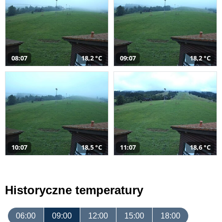
08:07
18,2 °C
09:07
18,2 °C
10:07
18,5 °C
11:07
18,6 °C
Historyczne temperatury
06:00
09:00
12:00
15:00
18:00