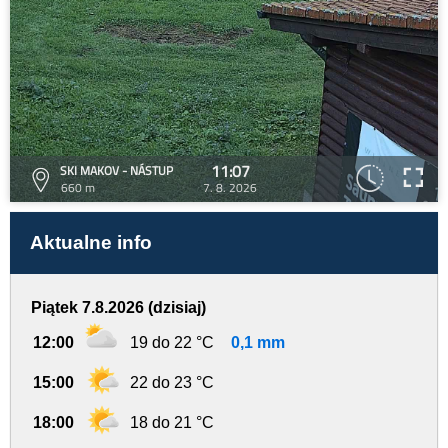
11:07
SKI MAKOV - NÁSTUP
660 m
7. 8. 2026
Aktualne info
Piątek 7.8.2026 (dzisiaj)
12:00
19 do 22 °C
0,1 mm
15:00
22 do 23 °C
18:00
18 do 21 °C