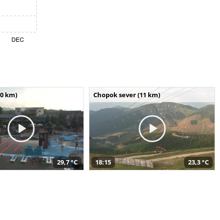
10 km)
Chopok sever (11 km)
29,7 °C
18:15
23,3 °C