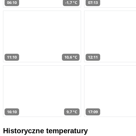
06:10
-1,7 °C
07:13
11:10
10,6 °C
12:11
16:10
9,7 °C
17:09
Historyczne temperatury