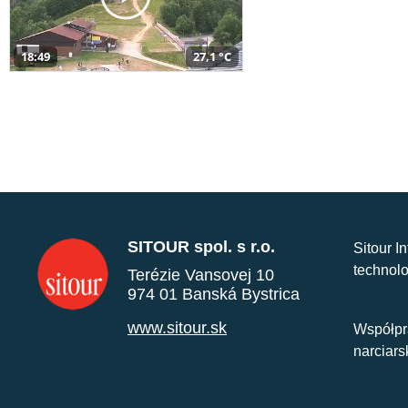
18:49
27,1 °C
SITOUR spol. s r.o.
Sitour I
technolo
Terézie Vansovej 10
974 01 Banská Bystrica
www.sitour.sk
Współpr
narciars