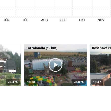
Tatralandia (10 km)
Bešeňová (
25,3 °C
18:38
28,8 °C
18:47