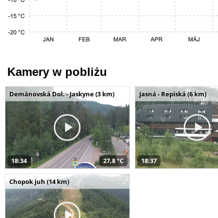
Kamery w pobliżu
Demänovská Dol. - Jaskyne (3 km)
Jasná - Repiská (6 km)
18:34
27,8 °C
18:37
Chopok juh (14 km)