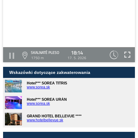
18:14
SKALNATÉ PLESO
1750 m
17. 5. 2026
Wskazówki dotyczące zakwaterowania
Hotel*** SOREA TITRIS
www.sorea.sk
Hotel*** SOREA URÁN
www.sorea.sk
GRAND HOTEL BELLEVUE ****
www.hotelbellevue.sk