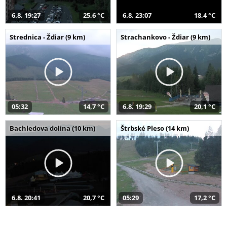
6.8. 19:27
25,6 °C
6.8. 23:07
18,4 °C
Strednica - Ždiar (9 km)
Strachankovo - Ždiar (9 km)
05:32
14,7 °C
6.8. 19:29
20,1 °C
Bachledova dolina (10 km)
Štrbské Pleso (14 km)
6.8. 20:41
20,7 °C
05:29
17,2 °C