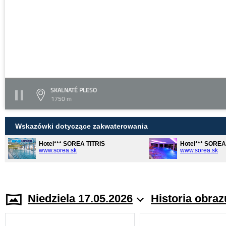
SKALNATÉ PLESO
1750 m
Wskazówki dotyczące zakwaterowania
Hotel*** SOREA TITRIS
Hotel*** SORE
www.sorea.sk
www.sorea.sk
Niedziela 17.05.2026
Historia obraz