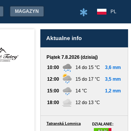
MAGAZYN
PL
Aktualne info
Piątek 7.8.2026 (dzisiaj)
10:00
14 do 15 °C
3,6 mm
12:00
15 do 17 °C
3,5 mm
15:00
14 °C
1,2 mm
18:00
12 do 13 °C
Tatranská Lomnica
DZIAŁANIE:
83 %