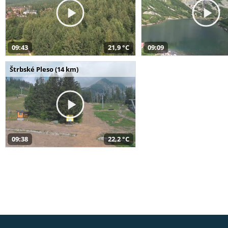
09:43
21,9 °C
09:09
Štrbské Pleso (14 km)
09:38
22,2 °C