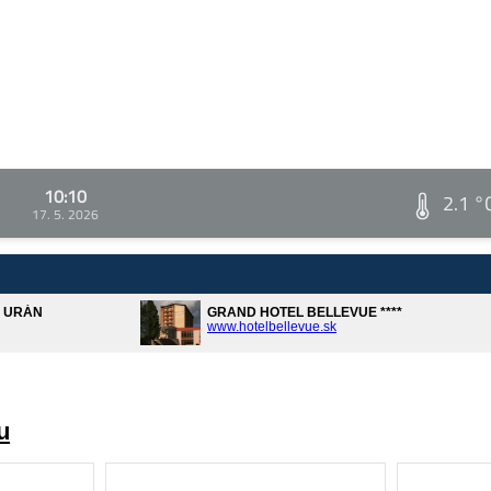
10:10
2.1 °
17. 5. 2026
A URÁN
GRAND HOTEL BELLEVUE ****
www.hotelbellevue.sk
u