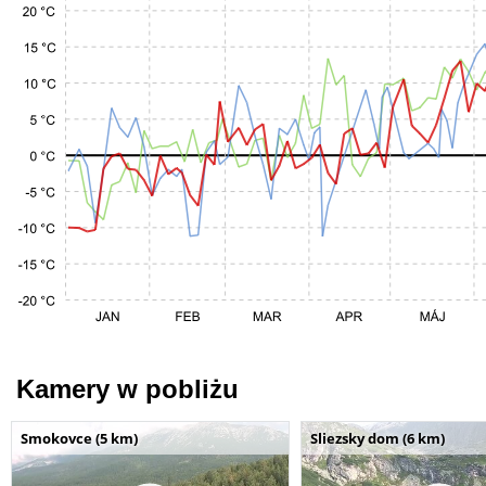
Kamery w pobliżu
Smokovce (5 km)
Sliezsky dom (6 km)