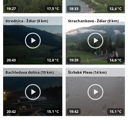
19:27
17,5 °C
18:33
12,4 °C
Strednica - Ždiar (9 km)
Strachankovo - Ždiar (9 km)
20:43
12,8 °C
19:29
14,6 °C
Bachledova dolina (10 km)
Štrbské Pleso (14 km)
20:42
15,1 °C
19:42
15,1 °C