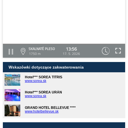
13:56
SKALNATÉ PLESO
1750 m
17. 5. 2026
Wskazówki dotyczące zakwaterowania
Hotel*** SOREA TITRIS
www.sorea.sk
Hotel*** SOREA URÁN
www.sorea.sk
GRAND HOTEL BELLEVUE ****
www.hotelbellevue.sk