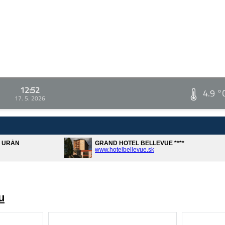
12:52
4.9 °
17. 5. 2026
A URÁN
GRAND HOTEL BELLEVUE ****
www.hotelbellevue.sk
u