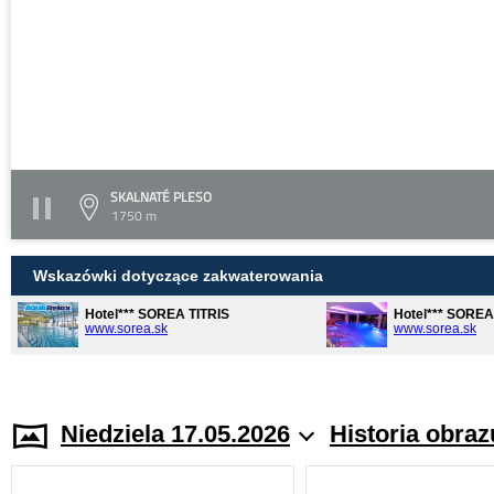
SKALNATÉ PLESO
1750 m
Wskazówki dotyczące zakwaterowania
Hotel*** SOREA TITRIS
Hotel*** SORE
www.sorea.sk
www.sorea.sk
Niedziela 17.05.2026
Historia obraz