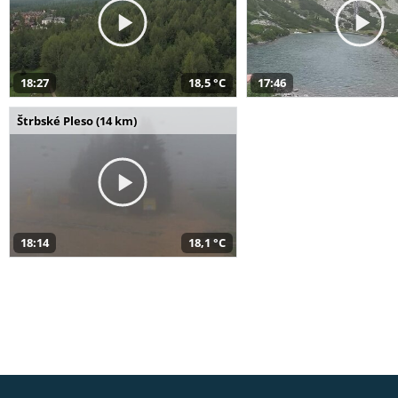
18:27
18,5 °C
17:46
Štrbské Pleso (14 km)
18:14
18,1 °C