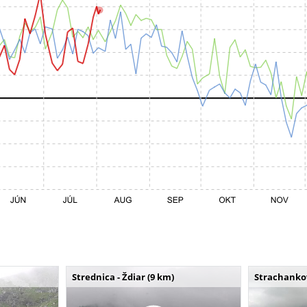
Strednica - Ždiar (9 km)
Strachankov