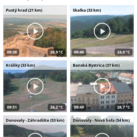
Pustý hrad (21 km)
Skalka (33 km)
09:38
26,9 °C
09:46
24,0 °C
Králiky (33 km)
Banská Bystrica (37 km)
09:51
24,2 °C
09:49
28,7 °C
Donovaly - Záhradište (53 km)
Donovaly - Nová hoľa (54 km)