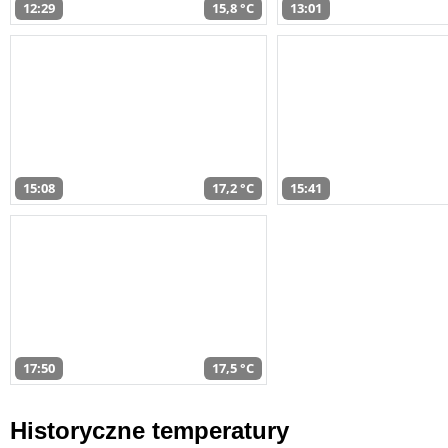
12:29
15,8 °C
13:01
15:08
17,2 °C
15:41
17:50
17,5 °C
Historyczne temperatury