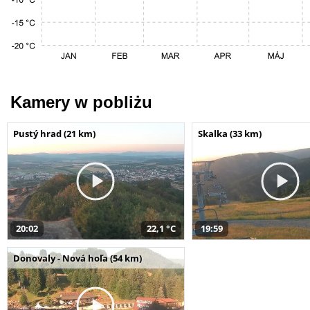
Kamery w pobliżu
Pustý hrad (21 km)
Skalka (33 km)
20:02
22,1 °C
19:59
Donovaly - Nová hoľa (54 km)