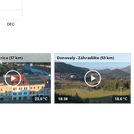
rica (37 km)
Donovaly - Záhradište (53 km)
23,0 °C
18:38
18,6 °C