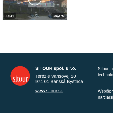
18:41
20,2 °C
SITOUR spol. s r.o.
Sitour I
technolo
Terézie Vansovej 10
974 01 Banská Bystrica
www.sitour.sk
Współpr
narciars