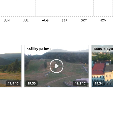
Králiky (33 km)
Banská Byst
17,9 °C
19:35
19,2 °C
19:34