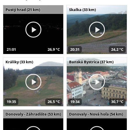
Pustý hrad (21 km)
Skalka (33 km)
21:01
26,9 °C
20:31
24,2 °C
Králiky (33 km)
Banská Bystrica (37 km)
19:35
26,5 °C
19:34
30,7 °C
Donovaly - Záhradište (53 km)
Donovaly - Nová hoľa (54 km)