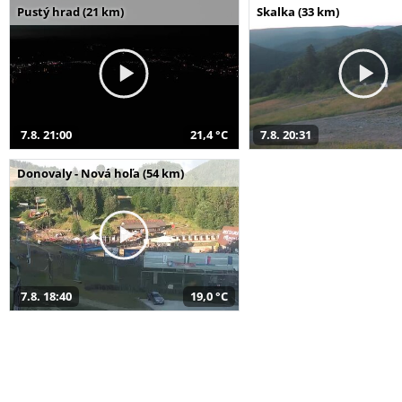
Pustý hrad (21 km)
Skalka (33 km)
7.8. 21:00
21,4 °C
7.8. 20:31
Donovaly - Nová hoľa (54 km)
7.8. 18:40
19,0 °C