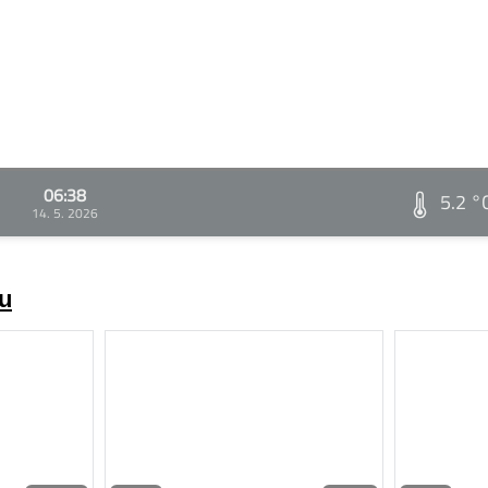
06:38
5.2 °
14. 5. 2026
zu