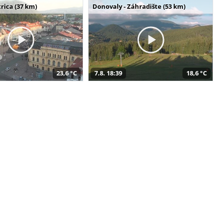
rica (37 km)
Donovaly - Záhradište (53 km)
23,6 °C
7.8. 18:39
18,6 °C