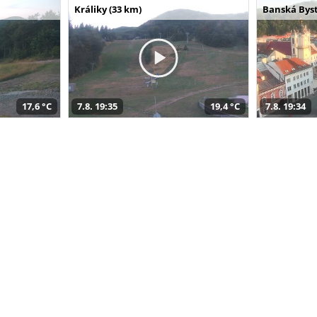
Králiky (33 km)
Banská Byst
17,6 °C
7.8. 19:35
19,4 °C
7.8. 19:34