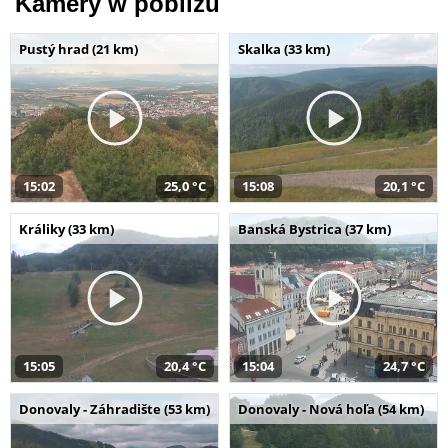
Kamery w pobliżu
Pustý hrad (21 km)
Skalka (33 km)
15:02
25,0 °C
15:08
20,1 °C
Králiky (33 km)
Banská Bystrica (37 km)
15:05
20,4 °C
15:04
24,7 °C
Donovaly - Záhradište (53 km)
Donovaly - Nová hoľa (54 km)