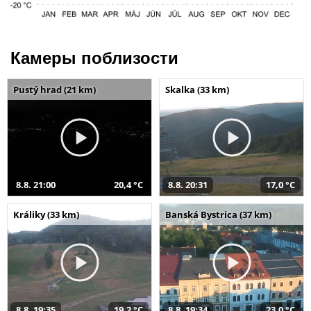
Камеры поблизости
Pustý hrad (21 km)
Skalka (33 km)
8.8. 21:00
20,4 °C
8.8. 20:31
17,0 °C
Králiky (33 km)
Banská Bystrica (37 km)
8.8. 19:35
19,2 °C
8.8. 19:34
23,0 °C