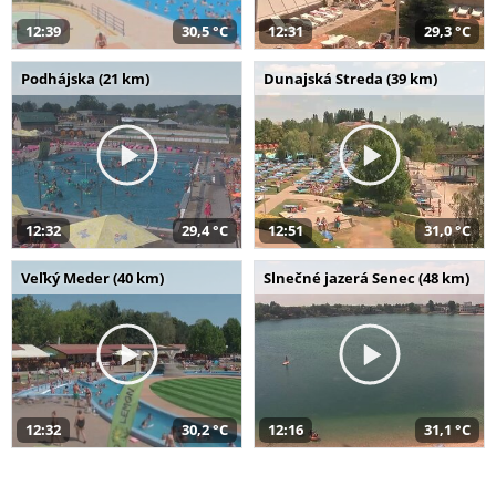
12:39
30,5 °C
12:31
29,3 °C
Podhájska (21 km)
Dunajská Streda (39 km)
12:32
29,4 °C
12:51
31,0 °C
Veľký Meder (40 km)
Slnečné jazerá Senec (48 km)
12:32
30,2 °C
12:16
31,1 °C