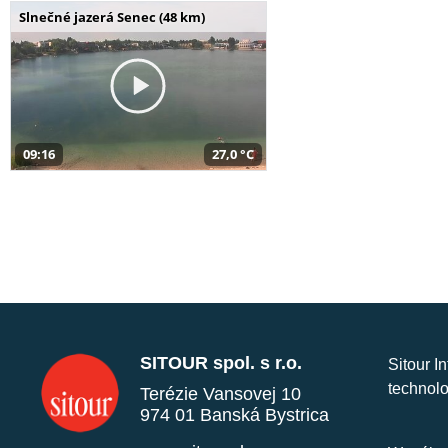
Slnečné jazerá Senec (48 km)
09:16
27,0 °C
SITOUR spol. s r.o.
Sitour I
technolo
Terézie Vansovej 10
974 01 Banská Bystrica