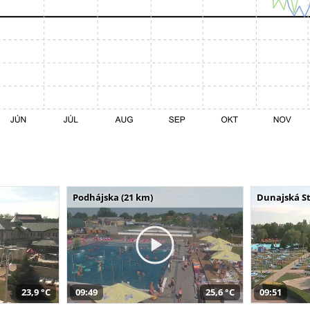
Podhájska (21 km)
Dunajská St
23,9 °C
09:49
25,6 °C
09:51