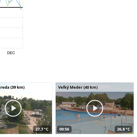
reda (39 km)
Veľký Meder (40 km)
27,7 °C
09:56
26,8 °C