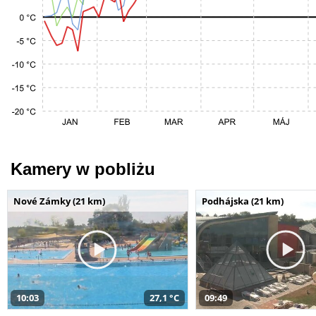
Kamery w pobliżu
Nové Zámky (21 km)
Podhájska (21 km)
10:03
27,1 °C
09:49