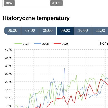
18:46
-0,1 °C
Historyczne temperatury
06:00
07:00
08:00
09:00
10:00
11:00