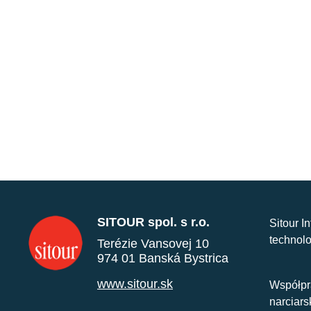
SITOUR spol. s r.o.
Sitour I
technolo
Terézie Vansovej 10
974 01 Banská Bystrica
www.sitour.sk
Współpr
narciars