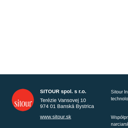
SITOUR spol. s r.o.
Sitour I
technolo
Terézie Vansovej 10
974 01 Banská Bystrica
www.sitour.sk
Współpr
narciars