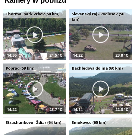
Kamery w pobliżu
Thermal park Vrbov (50 km)
Slovenský raj - Podlesok (56
km)
14:36
24,5 °C
14:22
23,8 °C
Poprad (59 km)
Bachledova dolina (60 km)
14:22
23,7 °C
14:14
22,3 °C
Strachankovo - Ždiar (64 km)
Smokovce (65 km)