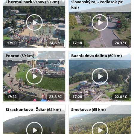
Thermal park Vrbov (50 km)
Slovenský raj - Podlesok (56
km)
17:00
24,6 °C
17:18
24,3 °C
Poprad (59 km)
Bachledova dolina (60 km)
17:22
23,8 °C
17:28
22,0 °C
Strachankovo - Ždiar (64 km)
Smokovce (65 km)