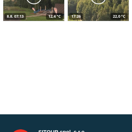
8.8. 07:13
12,4 °C
17:26
22,0 °C