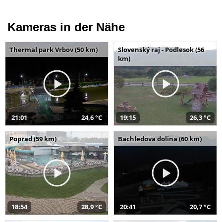
Kameras in der Nähe
Thermal park Vrbov (50 km)
Slovenský raj - Podlesok (56
km)
21:01
24,6 °C
19:15
26,3 °C
Poprad (59 km)
Bachledova dolina (60 km)
18:54
28,9 °C
20:41
20,7 °C