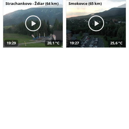
Strachankovo - Ždiar (64 km)
Smokovce (65 km)
19:29
20,1 °C
19:27
25,6 °C