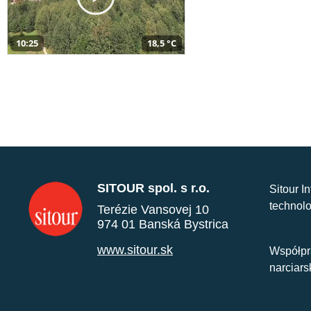
10:25
18,5 °C
SITOUR spol. s r.o.
Sitour I
technolo
Terézie Vansovej 10
974 01 Banská Bystrica
www.sitour.sk
Współpr
narciars