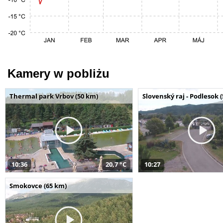
Kamery w pobliżu
Thermal park Vrbov (50 km)
Slovenský raj - Podlesok 
10:36
20,7 °C
10:27
Smokovce (65 km)