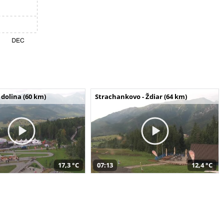
dolina (60 km)
Strachankovo - Ždiar (64 km)
17,3 °C
07:13
12,4 °C