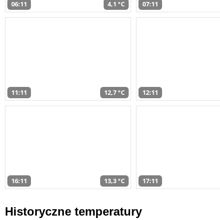
06:11
4,1 °C
07:11
11:11
12,7 °C
12:11
16:11
13,3 °C
17:11
Historyczne temperatury