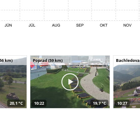
(56 km)
Poprad (59 km)
Bachledova 
20,1 °C
10:22
19,7 °C
10:27