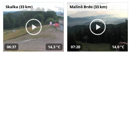
Skalka (33 km)
Malinô Brdo (33 km)
06:37
14,3 °C
07:20
14,0 °C