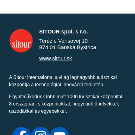
SITOUR spol. s r.o.
Terézie Vansovej 10
974 01 Banská Bystrica
www.sitour.sk
A Sitour International a világ legnagyobb turisztikai
központja a technológiai innováció területén.
Együttműködünk több mint 1000 turisztikai központtal
8 országban: síközpontokkal, hegyi üdülőhelyekkel,
uszodákkal és egyebekkel.