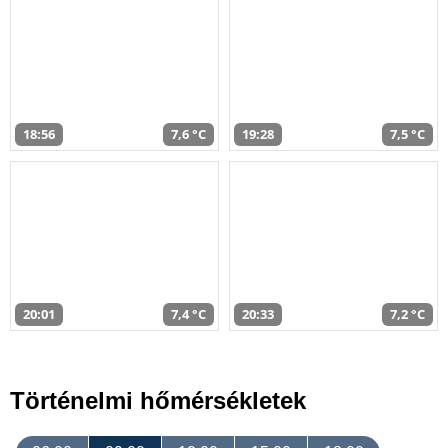
18:56
7,6 °C
19:28
7,5 °C
20:01
7,4 °C
20:33
7,2 °C
Történelmi hőmérsékletek