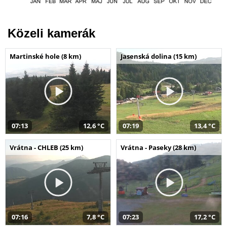
Közeli kamerák
Martinské hole (8 km)
Jasenská dolina (15 km)
07:13
12,6 °C
07:19
13,4 °C
Vrátna - CHLEB (25 km)
Vrátna - Paseky (28 km)
07:16
7,8 °C
07:23
17,2 °C