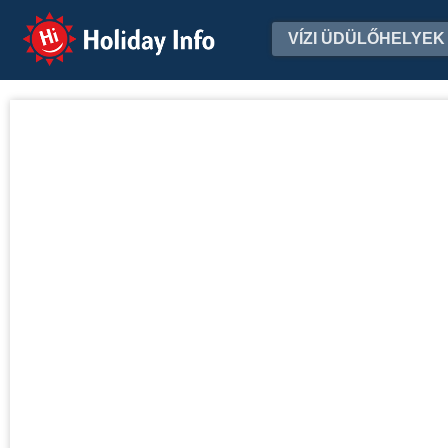
Holiday Info
VÍZI ÜDÜLŐHELYEK