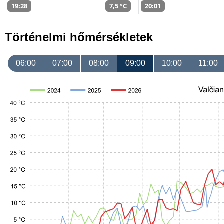
19:28
7,5 °C
20:01
Történelmi hőmérsékletek
06:00
07:00
08:00
09:00
10:00
11:00