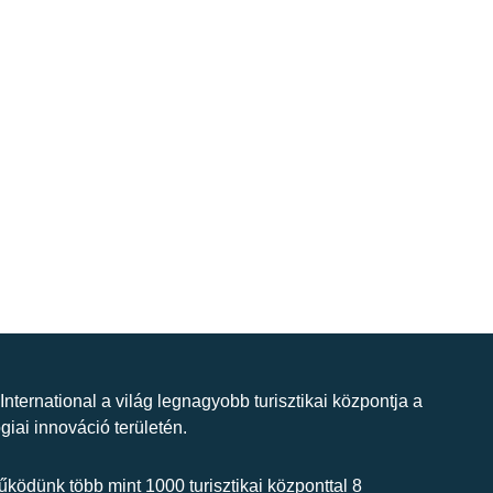
 International a világ legnagyobb turisztikai központja a
giai innováció területén.
ködünk több mint 1000 turisztikai központtal 8