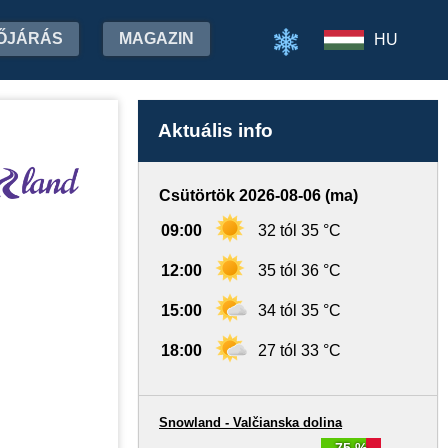
ŐJÁRÁS
MAGAZIN
HU
Aktuális info
Csütörtök 2026-08-06 (ma)
09:00
32 tól 35 °C
12:00
35 tól 36 °C
15:00
34 tól 35 °C
18:00
27 tól 33 °C
Snowland - Valčianska dolina
75 %