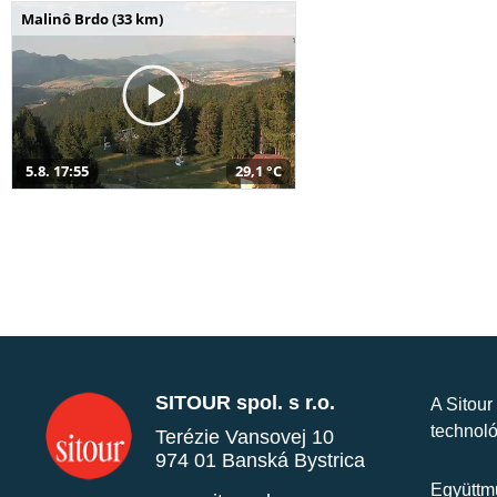
Malinô Brdo (33 km)
5.8. 17:55
29,1 °C
SITOUR spol. s r.o.
A Sitour
technoló
Terézie Vansovej 10
974 01 Banská Bystrica
Együttmű