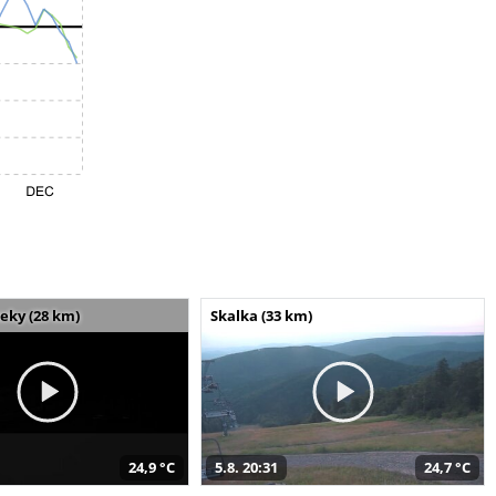
seky (28 km)
Skalka (33 km)
24,9 °C
5.8. 20:31
24,7 °C