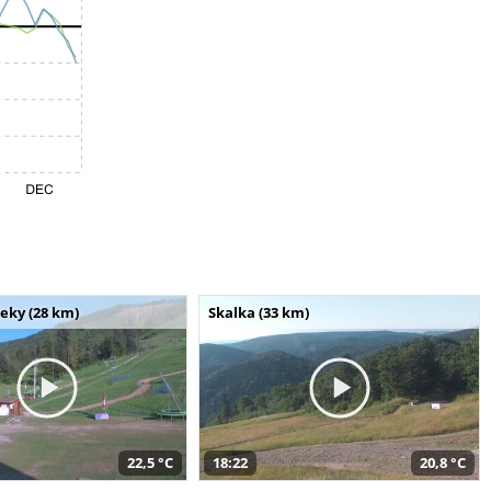
seky (28 km)
Skalka (33 km)
22,5 °C
18:22
20,8 °C