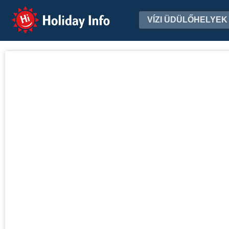
Holiday Info
VÍZI ÜDÜLŐHELYEK