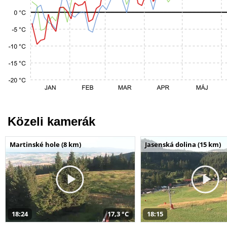
Közeli kamerák
Martinské hole (8 km)
Jasenská dolina (15 km)
18:24
17,3 °C
18:15