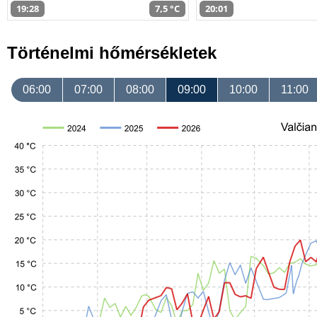
19:28
7,5 °C
20:01
Történelmi hőmérsékletek
06:00
07:00
08:00
09:00
10:00
11:00