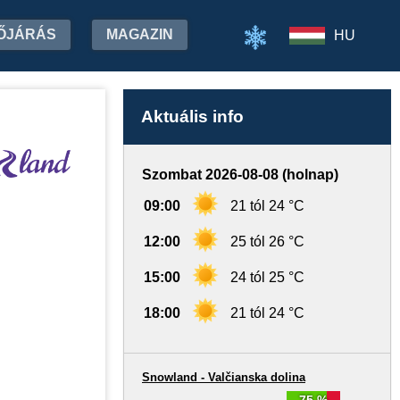
ŐJÁRÁS
MAGAZIN
HU
Aktuális info
Szombat 2026-08-08 (holnap)
09:00
21 tól 24 °C
12:00
25 tól 26 °C
15:00
24 tól 25 °C
18:00
21 tól 24 °C
Snowland - Valčianska dolina
75 %