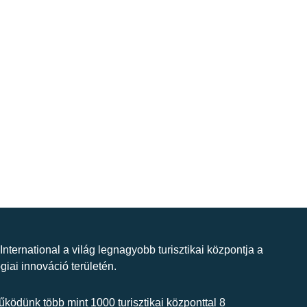
 International a világ legnagyobb turisztikai központja a
giai innováció területén.
ködünk több mint 1000 turisztikai központtal 8