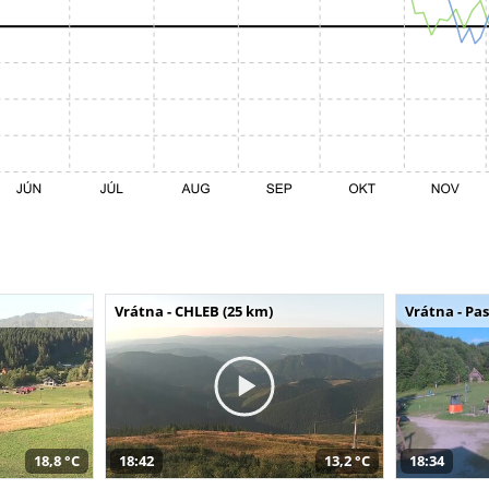
Vrátna - CHLEB (25 km)
Vrátna - Pa
18,8 °C
18:42
13,2 °C
18:34