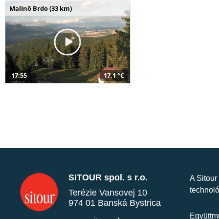
Malinô Brdo (33 km)
17:55
17,1 °C
SITOUR spol. s r.o.
A Sitour
technoló
Terézie Vansovej 10
974 01 Banská Bystrica
Együttmű