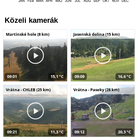
Közeli kamerák
Martinské hole (8 km)
Jasenská dolina (15 km)
09:01
15,1 °C
09:09
16,6 °C
Vrátna - CHLEB (25 km)
Vrátna - Paseky (28 km)
09:21
11,3 °C
09:12
20,3 °C