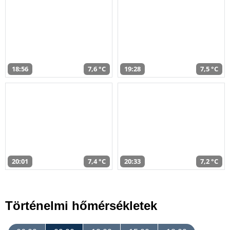
18:56
7,6 °C
19:28
7,5 °C
20:01
7,4 °C
20:33
7,2 °C
Történelmi hőmérsékletek