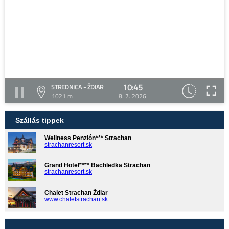
10:45
STREDNICA - ŽDIAR
1021 m
8. 7. 2026
Szállás tippek
Wellness Penzión*** Strachan
strachanresort.sk
Grand Hotel**** Bachledka Strachan
strachanresort.sk
Chalet Strachan Ždiar
www.chaletstrachan.sk