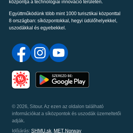
központja a technológiai innováció területén.
Együttműködünk több mint 1000 turisztikai központtal
8 országban: síközpontokkal, hegyi üdülőhelyekkel,
uszodákkal és egyebekkel.
© 2026, Sitour. Az ezen az oldalon található
információkat a síközpontok és uszodák üzemeltetői
adják.
Időjárás:
SHMU.sk
,
MET Norway