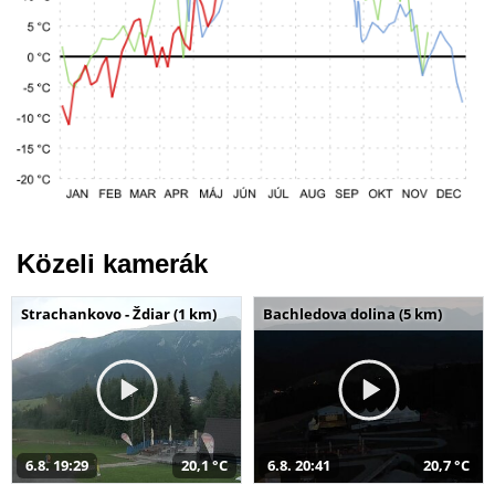
Közeli kamerák
Strachankovo - Ždiar (1 km)
Bachledova dolina (5 km)
6.8. 19:29
20,1 °C
6.8. 20:41
20,7 °C