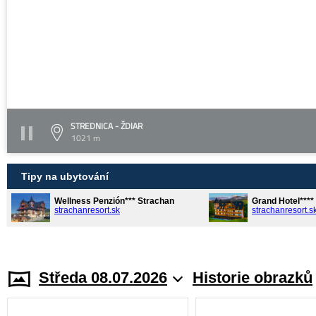
STREDNICA - ŽDIAR
1021 m
Tipy na ubytování
Wellness Penzión*** Strachan
Grand Hotel***
strachanresort.sk
strachanresort.s
Středa 08.07.2026
Historie obrazků