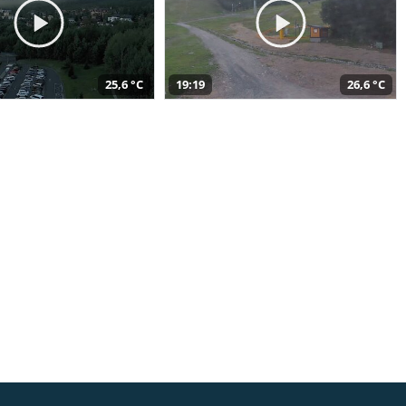
25,6 °C
19:19
26,6 °C