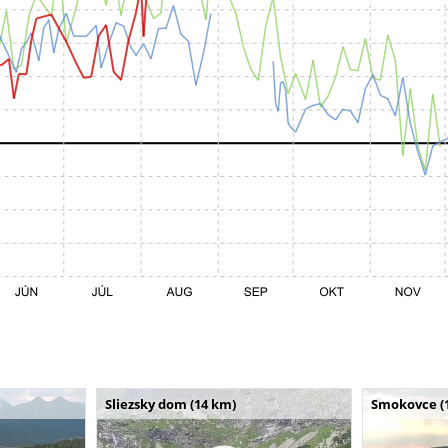
Sliezsky dom (14 km)
Smokovce (