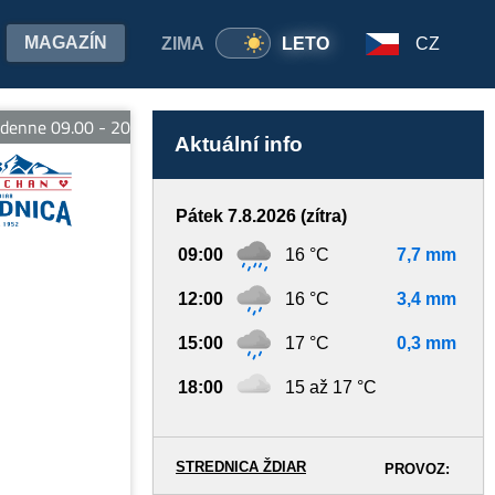
MAGAZÍN
ZIMA
LETO
CZ
nne 09.00 - 20.00 hod. E-bike Strachan - otvorené denne od 09.00
Aktuální info
Pátek 7.8.2026 (zítra)
09:00
16 °C
7,7 mm
12:00
16 °C
3,4 mm
15:00
17 °C
0,3 mm
18:00
15 až 17 °C
STREDNICA ŽDIAR
PROVOZ: