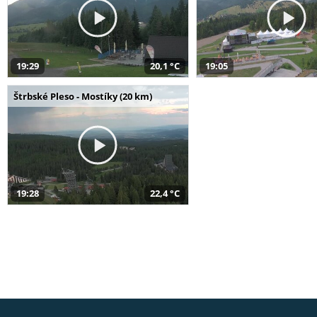
19:29
20,1 °C
19:05
Štrbské Pleso - Mostíky (20 km)
19:28
22,4 °C