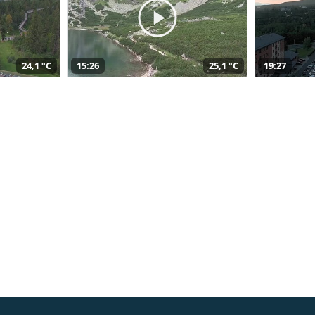
24,1 °C
15:26
25,1 °C
19:27