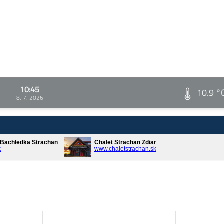
10:45
10.9 °
8. 7. 2026
* Bachledka Strachan
Chalet Strachan Ždiar
k
www.chaletstrachan.sk