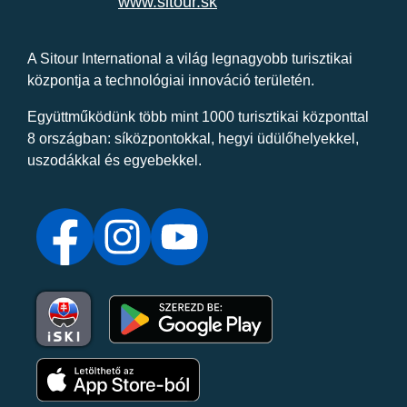
www.sitour.sk
A Sitour International a világ legnagyobb turisztikai
központja a technológiai innováció területén.
Együttműködünk több mint 1000 turisztikai központtal
8 országban: síközpontokkal, hegyi üdülőhelyekkel,
uszodákkal és egyebekkel.