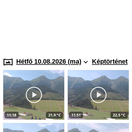
Hétfő 10.08.2026 (ma)
Képtörténet
11:18
21,9 °C
11:51
22,5 °C