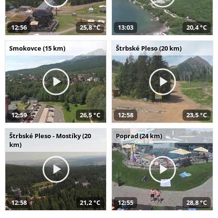
12:56
25,8 °C
13:03
20,4 °C
Smokovce (15 km)
Štrbské Pleso (20 km)
12:59
26,5 °C
12:58
23,5 °C
Štrbské Pleso - Mostíky (20
Poprad (24 km)
km)
12:58
21,2 °C
12:55
28,8 °C