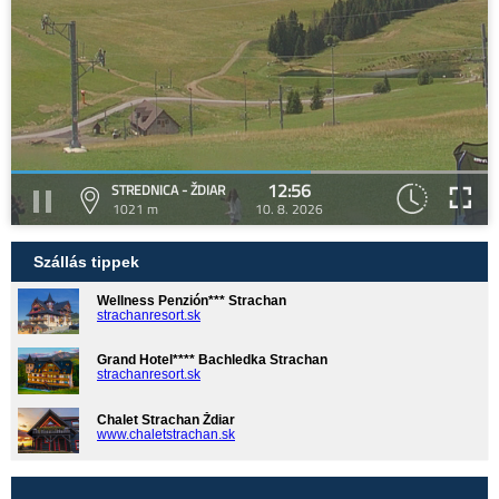
12:56
STREDNICA - ŽDIAR
1021 m
10. 8. 2026
Szállás tippek
Wellness Penzión*** Strachan
strachanresort.sk
Grand Hotel**** Bachledka Strachan
strachanresort.sk
Chalet Strachan Ždiar
www.chaletstrachan.sk