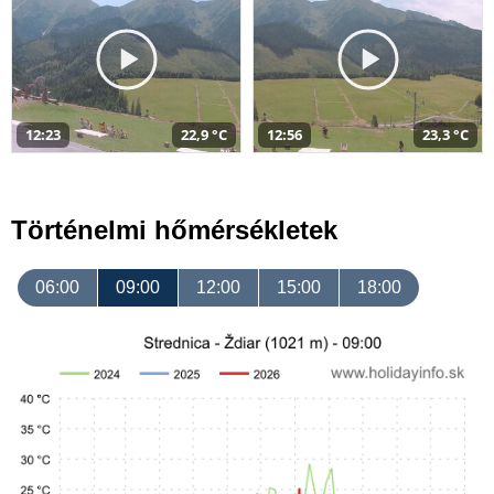
12:23
22,9 °C
12:56
23,3 °C
Történelmi hőmérsékletek
06:00
09:00
12:00
15:00
18:00