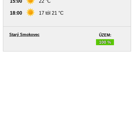
15:00
22 °C
18:00
17 tól 21 °C
Starý Smokovec
ŰZEM:
100 %