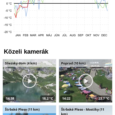
Közeli kamerák
Sliezsky dom (4 km)
Poprad (10 km)
14:38
18,2 °C
14:22
23,7 °C
Štrbské Pleso (11 km)
Štrbské Pleso - Mostíky (11
km)