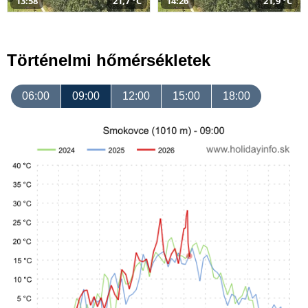
13:58
21,7 °C
14:26
21,9 °C
Történelmi hőmérsékletek
06:00
09:00
12:00
15:00
18:00