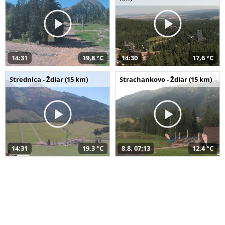
14:31
19,8 °C
14:30
17,6 °C
Strednica - Ždiar (15 km)
Strachankovo - Ždiar (15 km)
14:31
19,3 °C
8.8. 07:13
12,4 °C