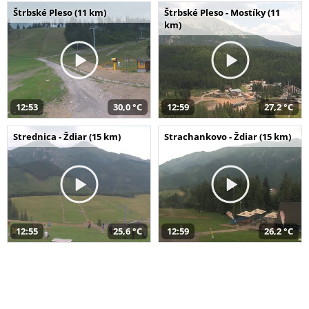
Štrbské Pleso (11 km)
Štrbské Pleso - Mostíky (11
km)
12:53
30,0 °C
12:59
27,2 °C
Strednica - Ždiar (15 km)
Strachankovo - Ždiar (15 km)
12:55
25,6 °C
12:59
26,2 °C