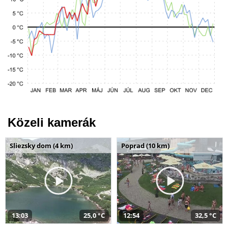
Közeli kamerák
Sliezsky dom (4 km)
Poprad (10 km)
13:03
25,0 °C
12:54
32,5 °C