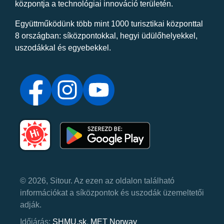
központja a technológiai innováció területén.
Együttműködünk több mint 1000 turisztikai központtal
8 országban: síközpontokkal, hegyi üdülőhelyekkel,
uszodákkal és egyebekkel.
© 2026, Sitour. Az ezen az oldalon található
információkat a síközpontok és uszodák üzemeltetői
adják.
Időjárás:
SHMU.sk
,
MET Norway