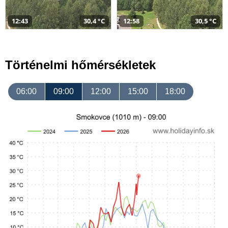
12:43
30,4 °C
12:58
30,5 °C
Történelmi hőmérsékletek
06:00
09:00
12:00
15:00
18:00