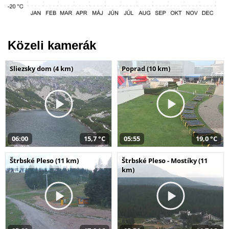
Közeli kamerák
Sliezsky dom (4 km)
Poprad (10 km)
06:00
15,7 °C
05:55
19,0 °C
Štrbské Pleso (11 km)
Štrbské Pleso - Mostíky (11
km)