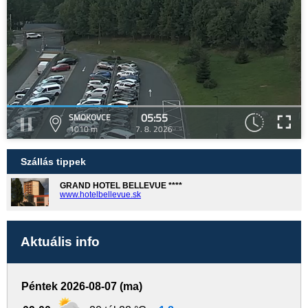
05:55
SMOKOVCE
1010 m
7. 8. 2026
Szállás tippek
GRAND HOTEL BELLEVUE ****
www.hotelbellevue.sk
Aktuális info
Péntek 2026-08-07 (ma)