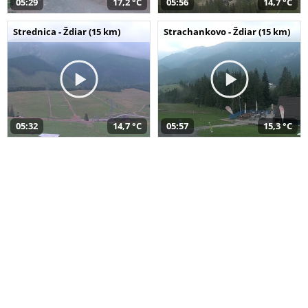
05:29
17,2 °C
05:56
14,7 °C
Strednica - Ždiar (15 km)
Strachankovo - Ždiar (15 km)
05:32
14,7 °C
05:57
15,3 °C