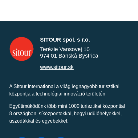
SITOUR spol. s r.o.
Terézie Vansovej 10
974 01 Banská Bystrica
www.sitour.sk
A Sitour International a világ legnagyobb turisztikai
központja a technológiai innováció területén.
Együttműködünk több mint 1000 turisztikai központtal
8 országban: síközpontokkal, hegyi üdülőhelyekkel,
uszodákkal és egyebekkel.