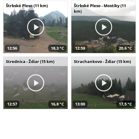
Štrbské Pleso (11 km)
Štrbské Pleso - Mostíky (11
km)
12:56
18,3 °C
12:59
20,6 °C
Strednica - Ždiar (15 km)
Strachankovo - Ždiar (15 km)
12:57
16,8 °C
13:00
17,5 °C