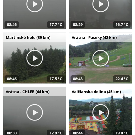
08:46
17,7 °C
08:29
16,7 °C
Martinské hole (39 km)
Vrátna - Paseky (42 km)
08:46
17,5 °C
08:43
22,4 °C
Vrátna - CHLEB (44 km)
Valčianska dolina (45 km)
08:30
12,9 °C
08:44
19,0 °C