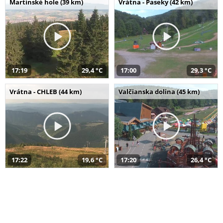
Martinské hole (39 km)
Vrátna - Paseky (42 km)
17:19
29,4 °C
17:00
29,3 °C
Vrátna - CHLEB (44 km)
Valčianska dolina (45 km)
17:22
19,6 °C
17:20
26,4 °C