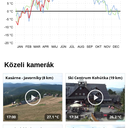
Közeli kamerák
Kasárne - Javorníky (8 km)
Ski Centrum Kohútka (19 km)
17:00
27,1 °C
17:34
26,2 °C