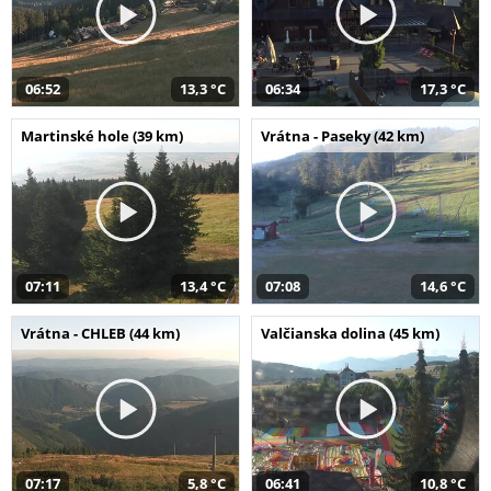
06:52
13,3 °C
06:34
17,3 °C
Martinské hole (39 km)
Vrátna - Paseky (42 km)
07:11
13,4 °C
07:08
14,6 °C
Vrátna - CHLEB (44 km)
Valčianska dolina (45 km)
07:17
5,8 °C
06:41
10,8 °C