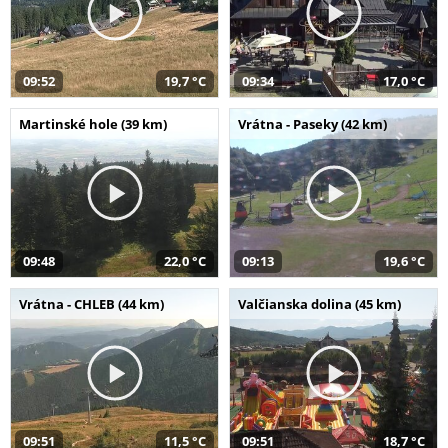
09:52
19,7 °C
09:34
17,0 °C
Martinské hole (39 km)
Vrátna - Paseky (42 km)
09:48
22,0 °C
09:13
19,6 °C
Vrátna - CHLEB (44 km)
Valčianska dolina (45 km)
09:51
11,5 °C
09:51
18,7 °C