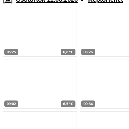
05:25
6,8 °C
06:26
09:02
6,5 °C
09:34