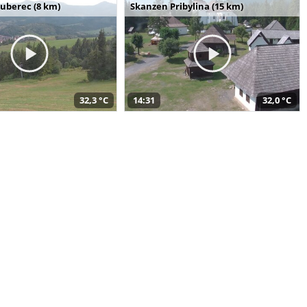
uberec (8 km)
Skanzen Pribylina (15 km)
32,3 °C
14:31
32,0 °C