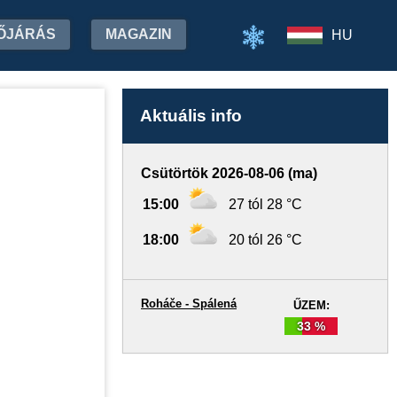
ŐJÁRÁS
MAGAZIN
HU
Aktuális info
Csütörtök 2026-08-06 (ma)
15:00
27 tól 28 °C
18:00
20 tól 26 °C
Roháče - Spálená
ŰZEM:
33 %