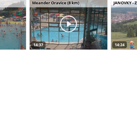
Meander Oravice (8 km)
JANOVKY - Z
14:37
14:24