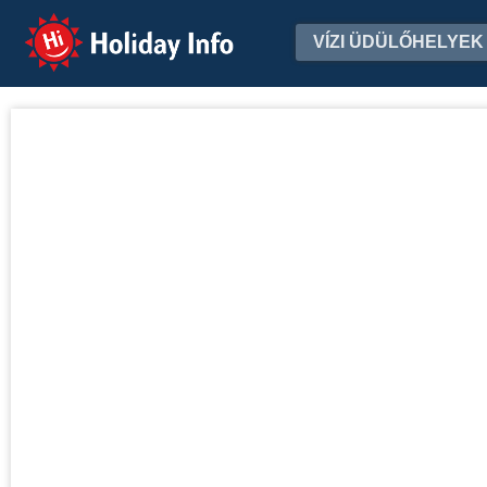
Holiday Info
VÍZI ÜDÜLŐHELYEK