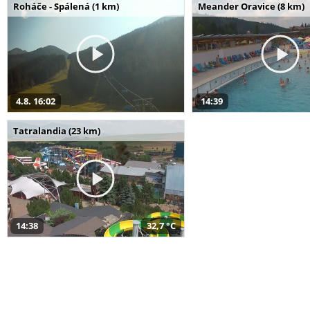
Roháče - Spálená (1 km)
Meander Oravice (8 km)
4.8. 16:02
14:39
Tatralandia (23 km)
14:38
32,7 °C