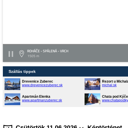
ROHÁČE - SPÁLENÁ - VRCH
1505 m
Szállás tippek
Drevenice Zuberec
Rezort u Michal
www.drevenicezuberec.sk
michal.sk
Apartmán Elenka
Chata pod Kýče
www.apartmanzuberec.sk
www.chatapodky
Csütörtök 11.06.2026
Képtörténet