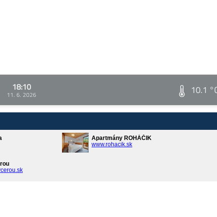
18:10
10.1 °
11. 6. 2026
a
Apartmány ROHÁČIK
www.rohacik.sk
rou
cerou.sk