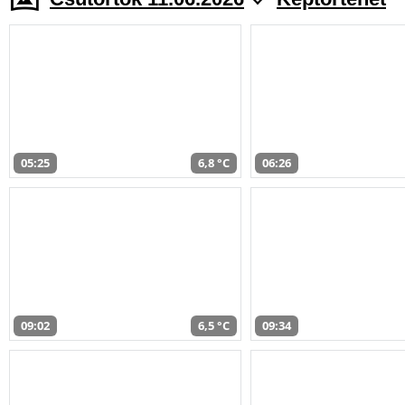
05:25
6,8 °C
06:26
09:02
6,5 °C
09:34