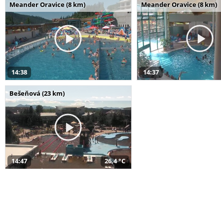
Meander Oravice (8 km)
Meander Oravice (8 km)
14:38
14:37
Bešeňová (23 km)
14:47
26,4 °C