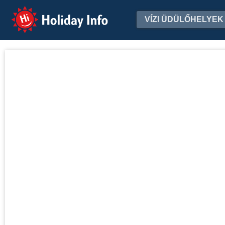
Holiday Info
VÍZI ÜDÜLŐHELYEK