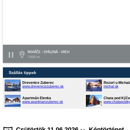
ROHÁČE - SPÁLENÁ - VRCH
1505 m
Szállás tippek
Drevenice Zuberec
Rezort u Michal
www.drevenicezuberec.sk
michal.sk
Apartmán Elenka
Chata pod Kýče
www.apartmanzuberec.sk
www.chatapodky
Csütörtök 11.06.2026
Képtörténet