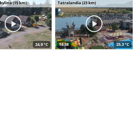
bylina (15 km)
Tatralandia (23 km)
24,9 °C
14:38
25,3 °C