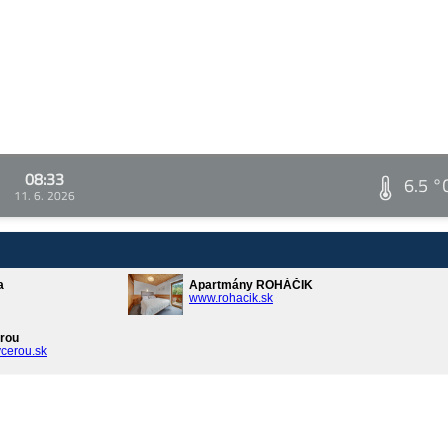
08:33
6.5 °
11. 6. 2026
a
Apartmány ROHÁČIK
www.rohacik.sk
rou
cerou.sk