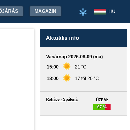
ŐJÁRÁS
MAGAZIN
HU
Aktuális info
Vasárnap 2026-08-09 (ma)
15:00
21 °C
18:00
17 tól 20 °C
Roháče - Spálená
ŰZEM:
67 %