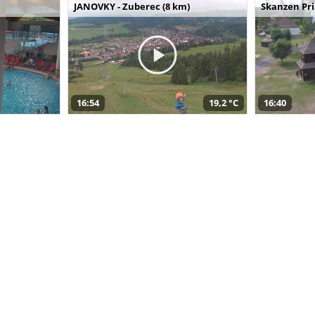
JANOVKY - Zuberec (8 km)
Skanzen Pri
16:54
19,2 °C
16:40