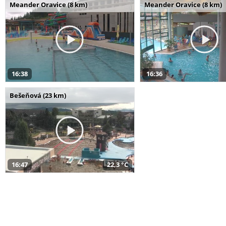
Meander Oravice (8 km)
Meander Oravice (8 km)
16:38
16:36
Bešeňová (23 km)
16:47
22,3 °C