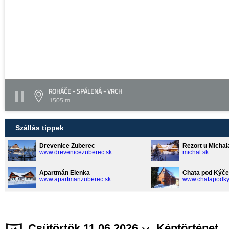
ROHÁČE - SPÁLENÁ - VRCH
1505 m
Szállás tippek
Drevenice Zuberec
Rezort u Michal
www.drevenicezuberec.sk
michal.sk
Apartmán Elenka
Chata pod Kýče
www.apartmanzuberec.sk
www.chatapodky
Csütörtök 11.06.2026
Képtörténet