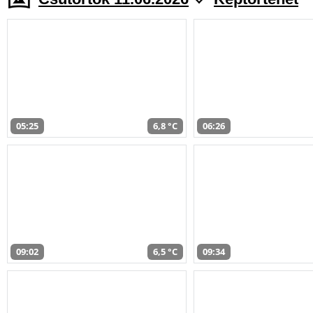
05:25
6,8 °C
06:26
09:02
6,5 °C
09:34