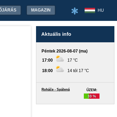
ŐJÁRÁS
MAGAZIN
HU
Aktuális info
Péntek 2026-08-07 (ma)
17:00
17 °C
18:00
14 tól 17 °C
Roháče - Spálená
ŰZEM:
33 %