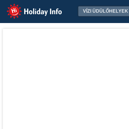
Holiday Info
VÍZI ÜDÜLŐHELYEK