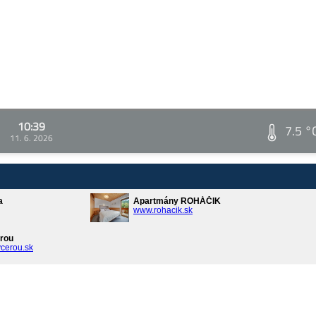
10:39
7.5 °
11. 6. 2026
a
Apartmány ROHÁČIK
www.rohacik.sk
rou
cerou.sk