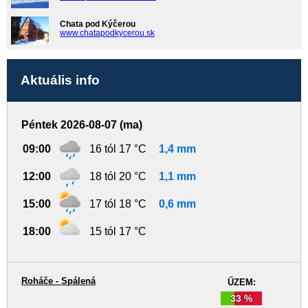
Chata pod Kýčerou
www.chatapodkycerou.sk
Aktuális info
Péntek 2026-08-07 (ma)
09:00
16 tól 17 °C
1,4 mm
12:00
18 tól 20 °C
1,1 mm
15:00
17 tól 18 °C
0,6 mm
18:00
15 tól 17 °C
Roháče - Spálená
ŰZEM:
33 %