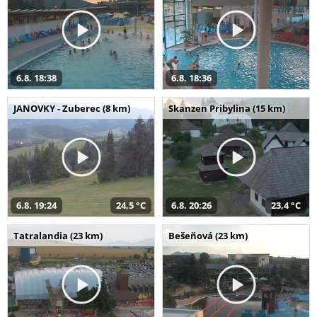
6.8. 18:38
6.8. 18:36
JANOVKY - Zuberec (8 km)
Skanzen Pribylina (15 km)
6.8. 19:24
24,5 °C
6.8. 20:26
23,4 °C
Tatralandia (23 km)
Bešeňová (23 km)