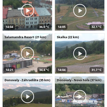
14:04
36,0 °C
14:05
32,1 °C
Salamandra Resort (21 km)
Skalka (22 km)
14:21
34,4 °C
14:04
31,7 °C
Donovaly - Záhradište (35 km)
Donovaly - Nová hoľa (37 km)