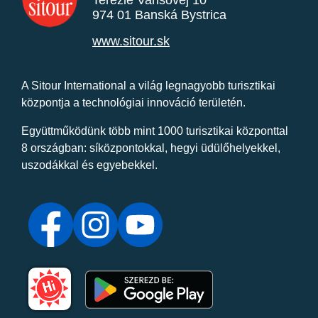
Terézie Vansovej 10
974 01 Banská Bystrica
www.sitour.sk
A Sitour International a világ legnagyobb turisztikai
központja a technológiai innováció területén.
Együttműködünk több mint 1000 turisztikai központtal
8 országban: síközpontokkal, hegyi üdülőhelyekkel,
uszodákkal és egyebekkel.