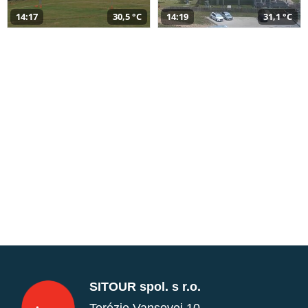
14:17
30,5 °C
14:19
31,1 °C
SITOUR spol. s r.o.