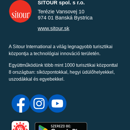
SITOUR spol. s r.o.
Terézie Vansovej 10
974 01 Banská Bystrica
www.sitour.sk
A Sitour International a világ legnagyobb turisztikai
központja a technológiai innováció területén.
Együttműködünk több mint 1000 turisztikai központtal
8 országban: síközpontokkal, hegyi üdülőhelyekkel,
uszodákkal és egyebekkel.