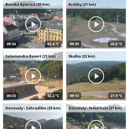
Banská Bystrica (20 km)
Králiky (21 km)
09:34
32,4 °C
09:35
28,8 °C
Salamandra Resort (21 km)
Skalka (22 km)
09:33
32,2 °C
09:13
27,9 °C
Donovaly - Záhradište (35 km)
Donovaly - Nová hoľa (37 km)