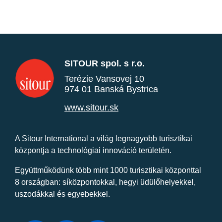
SITOUR spol. s r.o.
Terézie Vansovej 10
974 01 Banská Bystrica
www.sitour.sk
A Sitour International a világ legnagyobb turisztikai
központja a technológiai innováció területén.
Együttműködünk több mint 1000 turisztikai központtal
8 országban: síközpontokkal, hegyi üdülőhelyekkel,
uszodákkal és egyebekkel.