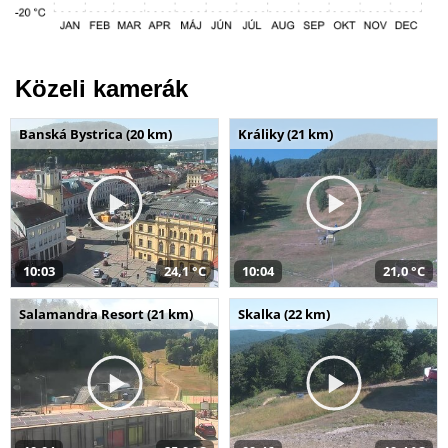
Közeli kamerák
Banská Bystrica (20 km)
Králiky (21 km)
10:03
24,1 °C
10:04
21,0 °C
Salamandra Resort (21 km)
Skalka (22 km)