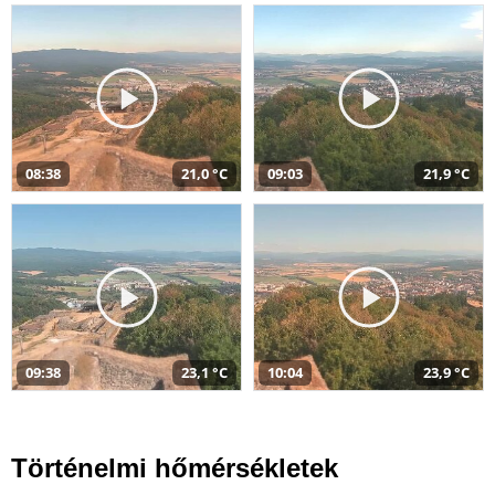
08:38
21,0 °C
09:03
21,9 °C
09:38
23,1 °C
10:04
23,9 °C
Történelmi hőmérsékletek