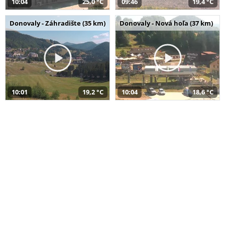
10:04
25,0 °C
09:46
19,4 °C
Donovaly - Záhradište (35 km)
Donovaly - Nová hoľa (37 km)
10:01
19,2 °C
10:04
18,6 °C