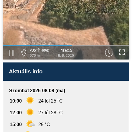
10:04
PUSTÝ HRAD
570 m
8. 8. 2026
Aktuális info
Szombat 2026-08-08 (ma)
10:00
24 tól 25 °C
12:00
27 tól 28 °C
15:00
29 °C