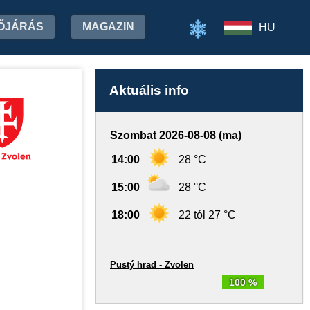
ŐJÁRÁS
MAGAZIN
HU
Aktuális info
Szombat 2026-08-08 (ma)
14:00
28 °C
15:00
28 °C
18:00
22 tól 27 °C
Pustý hrad - Zvolen
100 %