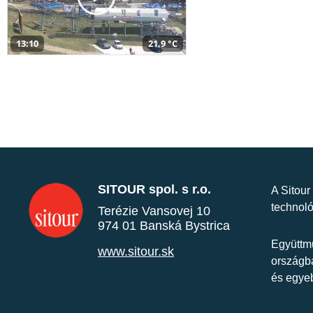
13:10
21,9 °C
SITOUR spol. s r.o.
A Sitour
technoló
Terézie Vansovej 10
974 01 Banská Bystrica
Együttmű
www.sitour.sk
országba
és egye