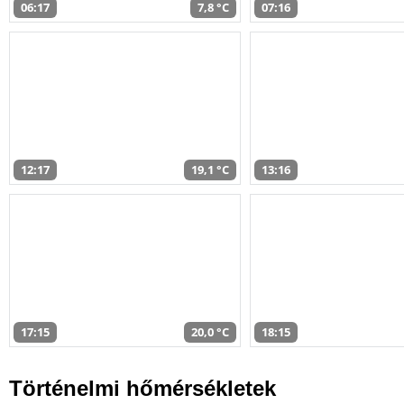
06:17
7,8 °C
07:16
12:17
19,1 °C
13:16
17:15
20,0 °C
18:15
Történelmi hőmérsékletek