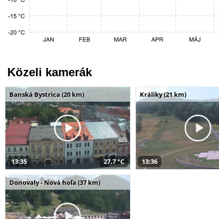
Közeli kamerák
Banská Bystrica (20 km)
Králiky (21 km)
13:35
27,7 °C
13:36
Donovaly - Nová hoľa (37 km)