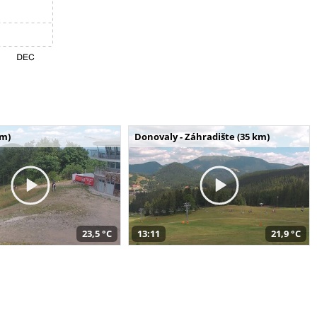
km)
Donovaly - Záhradište (35 km)
23,5 °C
13:11
21,9 °C