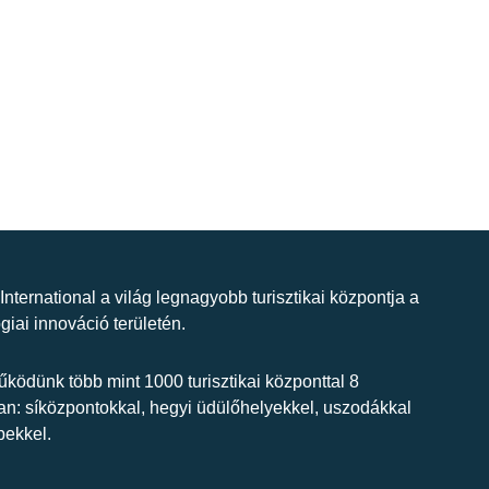
 International a világ legnagyobb turisztikai központja a
giai innováció területén.
ködünk több mint 1000 turisztikai központtal 8
n: síközpontokkal, hegyi üdülőhelyekkel, uszodákkal
bekkel.