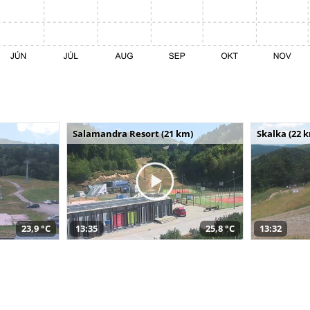
Salamandra Resort (21 km)
Skalka (22 
23,9 °C
13:35
25,8 °C
13:32