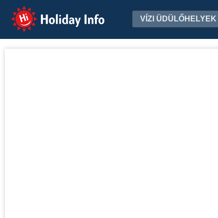
Holiday Info
VÍZI ÜDÜLŐHELYEK