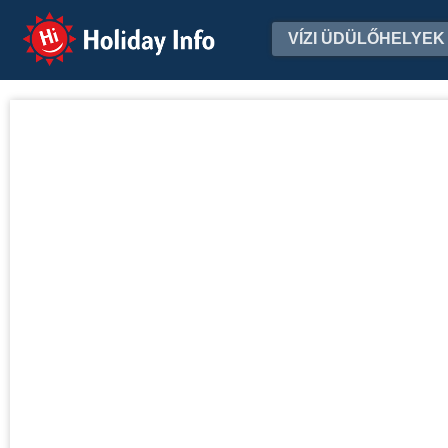
Holiday Info
VÍZI ÜDÜLŐHELYEK