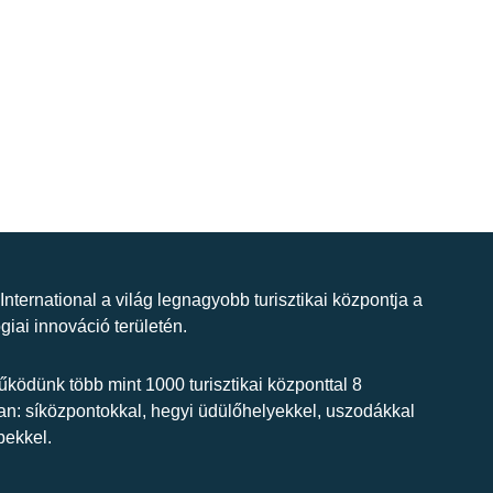
 International a világ legnagyobb turisztikai központja a
giai innováció területén.
ködünk több mint 1000 turisztikai központtal 8
n: síközpontokkal, hegyi üdülőhelyekkel, uszodákkal
bekkel.