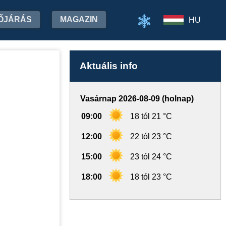
ŐJÁRÁS
MAGAZIN
HU
Aktuális info
Vasárnap 2026-08-09 (holnap)
09:00
18 tól 21 °C
12:00
22 tól 23 °C
15:00
23 tól 24 °C
18:00
18 tól 23 °C