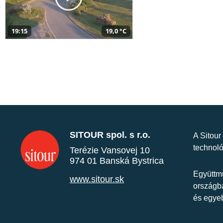
19:15
19,0 °C
SITOUR spol. s r.o.
A Sitour
technoló
Terézie Vansovej 10
974 01 Banská Bystrica
Együttmű
www.sitour.sk
országba
és egye