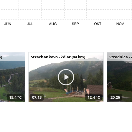
m)
Strachankovo - Ždiar (84 km)
Strednica - 
15,4 °C
07:13
12,4 °C
20:26