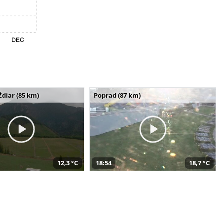
Ždiar (85 km)
Poprad (87 km)
12,3 °C
18:54
18,7 °C