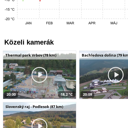
Közeli kamerák
Thermal park Vrbov (78 km)
Bachledova dolina (79 k
20:00
18,2 °C
20:09
Slovenský raj - Podlesok (87 km)