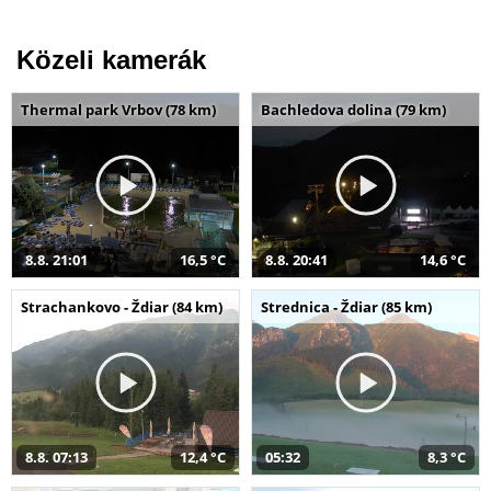
Közeli kamerák
Thermal park Vrbov (78 km)
Bachledova dolina (79 km)
8.8. 21:01
16,5 °C
8.8. 20:41
14,6 °C
Strachankovo - Ždiar (84 km)
Strednica - Ždiar (85 km)
8.8. 07:13
12,4 °C
05:32
8,3 °C