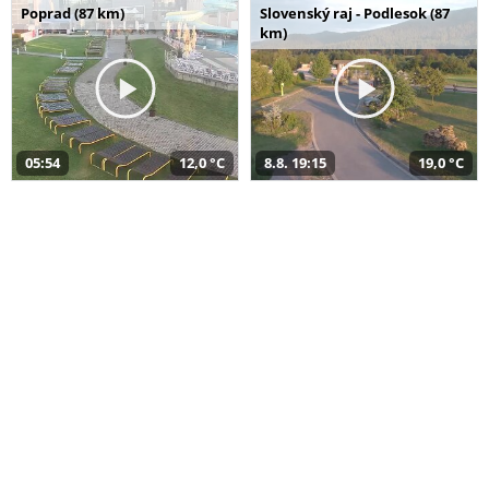
Poprad (87 km)
Slovenský raj - Podlesok (87
km)
05:54
12,0 °C
8.8. 19:15
19,0 °C