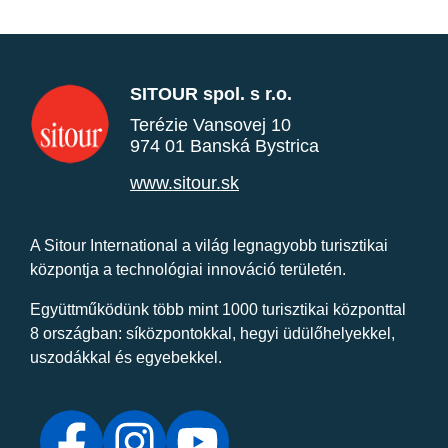
SITOUR spol. s r.o.
Terézie Vansovej 10
974 01 Banská Bystrica
www.sitour.sk
A Sitour International a világ legnagyobb turisztikai
központja a technológiai innováció területén.
Együttműködünk több mint 1000 turisztikai központtal
8 országban: síközpontokkal, hegyi üdülőhelyekkel,
uszodákkal és egyebekkel.