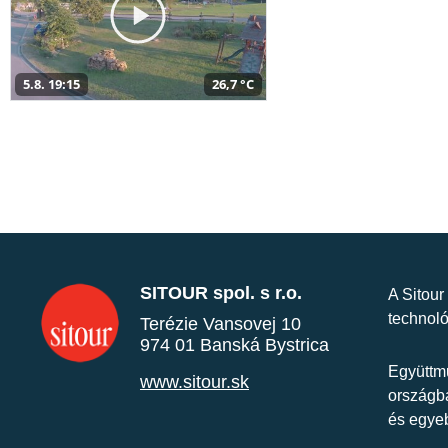
5.8. 19:15
26,7 °C
SITOUR spol. s r.o.
A Sitour
technoló
Terézie Vansovej 10
974 01 Banská Bystrica
Együttmű
www.sitour.sk
országba
és egye