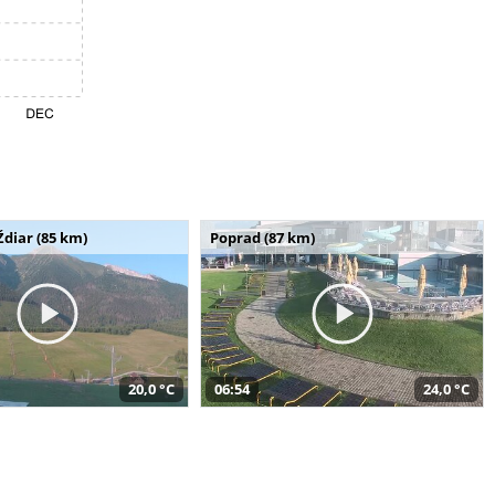
Ždiar (85 km)
Poprad (87 km)
20,0 °C
06:54
24,0 °C