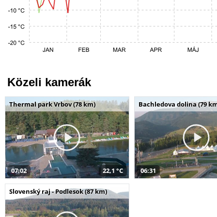
Közeli kamerák
Thermal park Vrbov (78 km)
Bachledova dolina (79 k
07:02
22,1 °C
06:31
Slovenský raj - Podlesok (87 km)