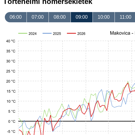
Történelmi hőmérsékletek
06:00
07:00
08:00
09:00
10:00
11:00