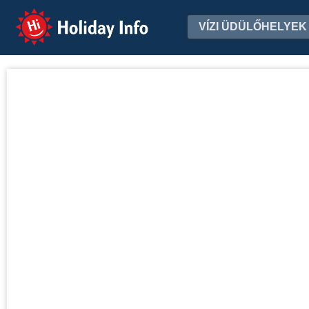
Holiday Info
VÍZI ÜDÜLŐHELYEK