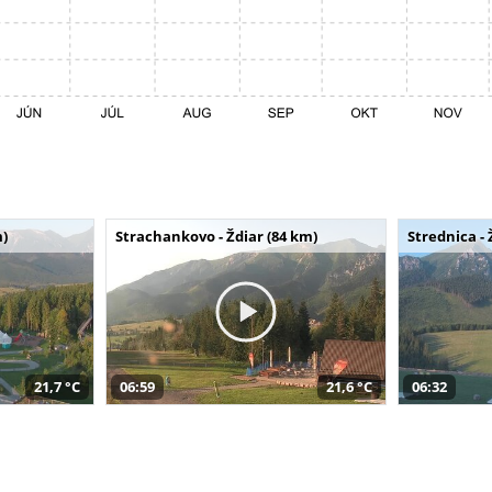
m)
Strachankovo - Ždiar (84 km)
Strednica - 
21,7 °C
06:59
21,6 °C
06:32