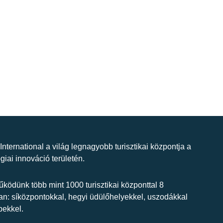
 International a világ legnagyobb turisztikai központja a
giai innováció területén.
ködünk több mint 1000 turisztikai központtal 8
n: síközpontokkal, hegyi üdülőhelyekkel, uszodákkal
bekkel.