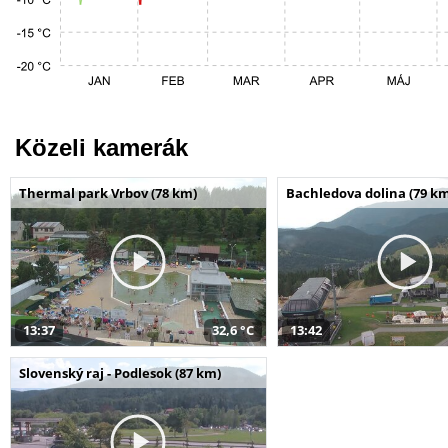
Közeli kamerák
Thermal park Vrbov (78 km)
Bachledova dolina (79 k
13:37
32,6 °C
13:42
Slovenský raj - Podlesok (87 km)