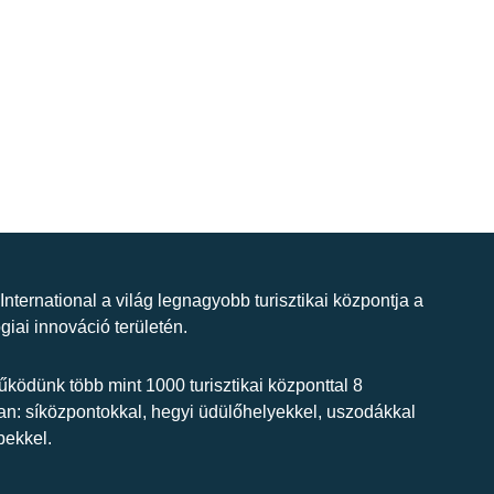
 International a világ legnagyobb turisztikai központja a
giai innováció területén.
ködünk több mint 1000 turisztikai központtal 8
n: síközpontokkal, hegyi üdülőhelyekkel, uszodákkal
bekkel.