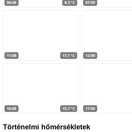
06:08
8,3 °C
07:09
11:08
17,1 °C
12:08
16:08
15,7 °C
17:08
Történelmi hőmérsékletek