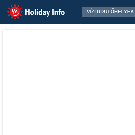
Holiday Info
VÍZI ÜDÜLŐHELYEK