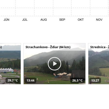
m)
Strachankovo - Ždiar (84 km)
Strednica - 
29,7 °C
13:44
26,3 °C
13:27