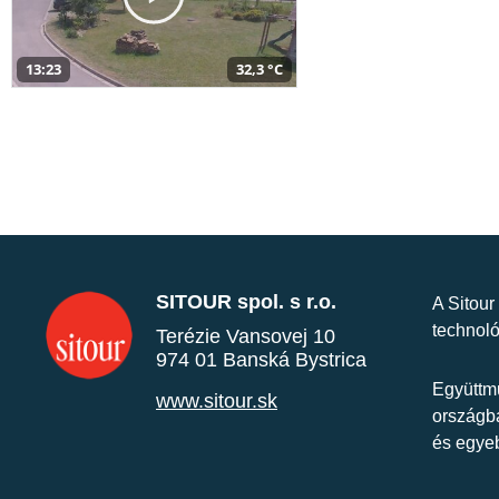
13:23
32,3 °C
SITOUR spol. s r.o.
A Sitour
technoló
Terézie Vansovej 10
974 01 Banská Bystrica
Együttmű
www.sitour.sk
országba
és egye