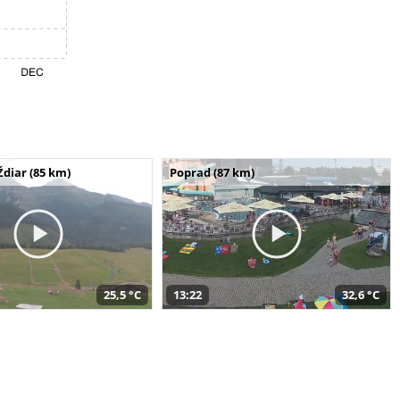
Ždiar (85 km)
Poprad (87 km)
25,5 °C
13:22
32,6 °C