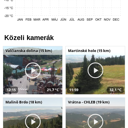
Közeli kamerák
Valčianska dolina (15 km)
Martinské hole (15 km)
12:15
21,7 °C
11:59
32,1 °C
Malinô Brdo (18 km)
Vrátna - CHLEB (19 km)