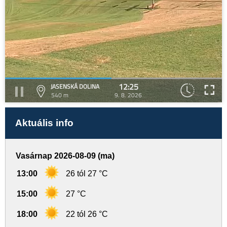
12:25
JASENSKÁ DOLINA
540 m
9. 8. 2026
Aktuális info
Vasárnap 2026-08-09 (ma)
13:00
26 tól 27 °C
15:00
27 °C
18:00
22 tól 26 °C