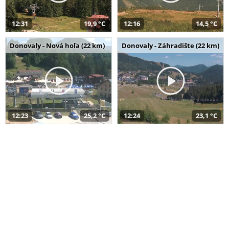
12:31
19,9 °C
12:16
14,5 °C
Donovaly - Nová hoľa (22 km)
Donovaly - Záhradište (22 km)
12:23
25,2 °C
12:24
23,1 °C