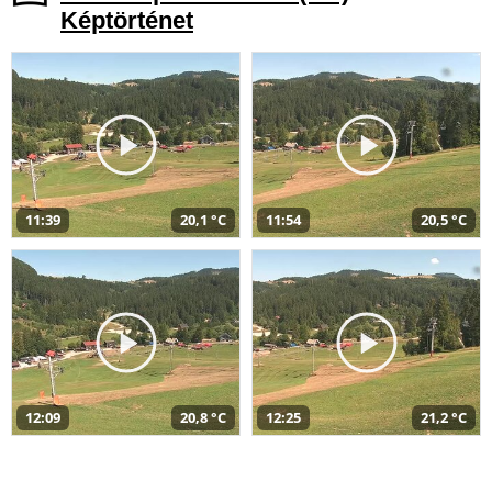
Képtörténet
11:39
20,1 °C
11:54
20,5 °C
12:09
20,8 °C
12:25
21,2 °C