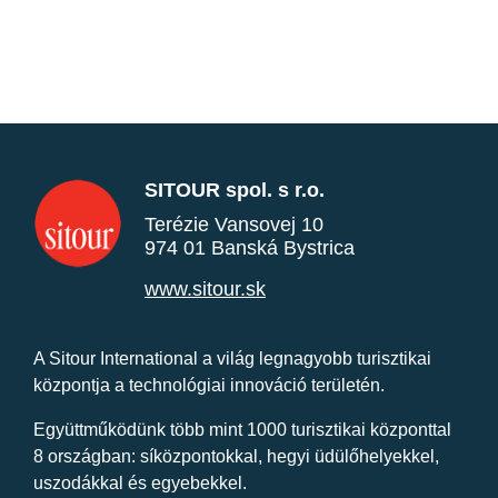
SITOUR spol. s r.o.
Terézie Vansovej 10
974 01 Banská Bystrica
www.sitour.sk
A Sitour International a világ legnagyobb turisztikai
központja a technológiai innováció területén.
Együttműködünk több mint 1000 turisztikai központtal
8 országban: síközpontokkal, hegyi üdülőhelyekkel,
uszodákkal és egyebekkel.